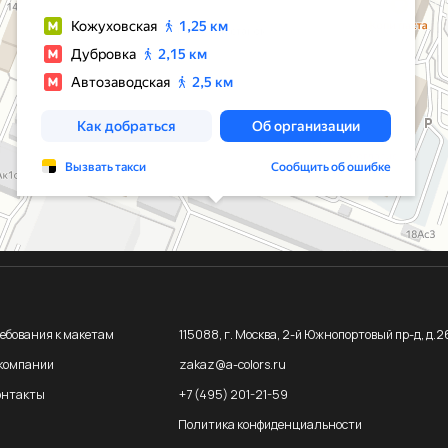
 к макетам
115088, г. Москва, 2-й Южнопортовый пр-д, д.26А, стр.12
zakaz@a-colors.ru
+7 (495) 201-21-59
Политика конфиденциальности