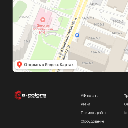
УФ-печать
Требования
Резка
О компании
Примеры работ
Контакты
Оборудование
2013-2026© A-Сolors. Все права защищены